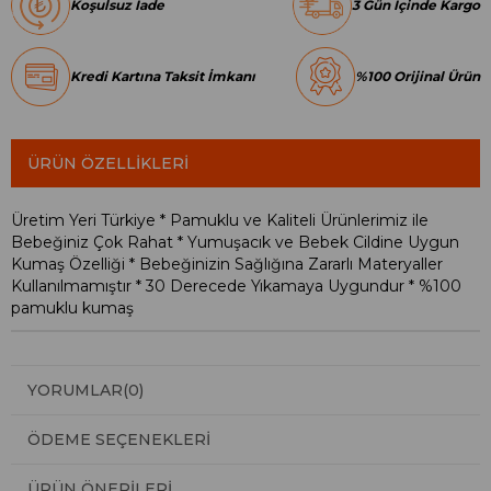
Koşulsuz İade
3 Gün İçinde Kargo
Kredi Kartına Taksit İmkanı
%100 Orijinal Ürün
ÜRÜN ÖZELLIKLERI
Üretim Yeri Türkiye * Pamuklu ve Kaliteli Ürünlerimiz ile
Bebeğiniz Çok Rahat * Yumuşacık ve Bebek Cildine Uygun
Kumaş Özelliği * Bebeğinizin Sağlığına Zararlı Materyaller
Kullanılmamıştır * 30 Derecede Yıkamaya Uygundur * %100
pamuklu kumaş
YORUMLAR
(0)
ÖDEME SEÇENEKLERI
ÜRÜN ÖNERILERI