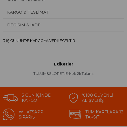
KARGO & TESLIMAT
DEĞIŞIM & İADE
3 İŞ GÜNÜNDE KARGOYA VERİLECEKTİR
Etiketler
TULUM&SLOPET
Erkek 2li Tulum
,
,
3 GÜN İÇINDE
%100 GÜVENLI
KARGO
ALIŞVERIŞ
WHATSAPP
TÜM KARTLARA 12
SIPARIŞ
TAKSIT