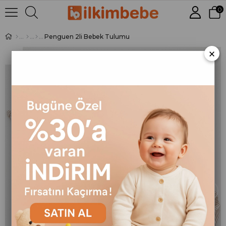
0
Penguen 2li Bebek Tulumu
×
›