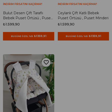
İNDİRİM FIRSATINI KAÇIRMA!!
İNDİRİM FIRSATINI KAÇIRMA!!
Bulut Desen Çift Taraflı
Ceylanlı Çift Katlı Bebek
Bebek Puset Örtüsü , Puset
Puset Örtüsü , Puset Minderi
Minderi
₺1.599,90
₺1.599,90
₺1359,91
₺1359,91
BUGÜNE ÖZEL %15
BUGÜNE ÖZEL %15