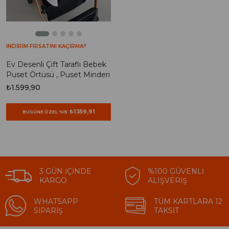
İNDİRİM FIRSATINI KAÇIRMA!!
Ev Desenli Çift Taraflı Bebek
Puset Örtüsü , Puset Minderi
₺1.599,90
₺1359,91
BUGÜNE ÖZEL %15
3 GÜN İÇINDE
%100 GÜVENLI
KARGO
ALIŞVERIŞ
WHATSAPP
TÜM KARTLARA 12
SIPARIŞ
TAKSIT