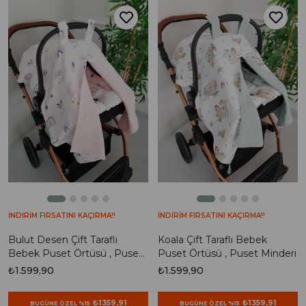
İNDİRİM FIRSATINI KAÇIRMA!!
İNDİRİM FIRSATINI KAÇIRMA!!
Bulut Desen Çift Taraflı
Koala Çift Taraflı Bebek
Bebek Puset Örtüsü , Puset
Puset Örtüsü , Puset Minderi
Minderi
₺1.599,90
₺1.599,90
₺1359,91
₺1359,91
BUGÜNE ÖZEL %15
BUGÜNE ÖZEL %15