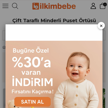
0
Çift Taraflı Minderli Puset Örtüsü
×
Sıralama
Filtreleme
Çift Taraflı Minderli Puset Örtüsü
Kategorinin En Popüler
Ürünleri
Yeni Ürün