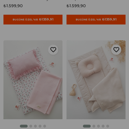
Alt Açma Seti
Battaniyeli 3lü Alt Açma Seti
₺1.599,90
₺1.599,90
₺1359,91
₺1359,91
BUGÜNE ÖZEL %15
BUGÜNE ÖZEL %15