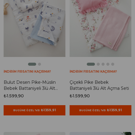
İNDİRİM FIRSATINI KAÇIRMA!!
İNDİRİM FIRSATINI KAÇIRMA!!
Bulut Desen Pike-Müslin
Çiçekli Pike Bebek
Bebek Battaniyeli 3lü Alt
Battaniyeli 3lü Alt Açma Seti
Açma Seti
₺1.599,90
₺1.599,90
₺1359,91
₺1359,91
BUGÜNE ÖZEL %15
BUGÜNE ÖZEL %15