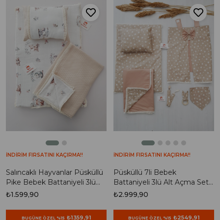
İNDİRİM FIRSATINI KAÇIRMA!!
İNDİRİM FIRSATINI KAÇIRMA!!
Salıncaklı Hayvanlar Püsküllü
Püsküllü 7li Bebek
Pike Bebek Battaniyeli 3lü
Battaniyeli 3lü Alt Açma Seti ,
Alt Açma Seti
Puset Örtüsü , Önlük Seti
₺1.599,90
₺2.999,90
₺1359,91
₺2549,91
BUGÜNE ÖZEL %15
BUGÜNE ÖZEL %15