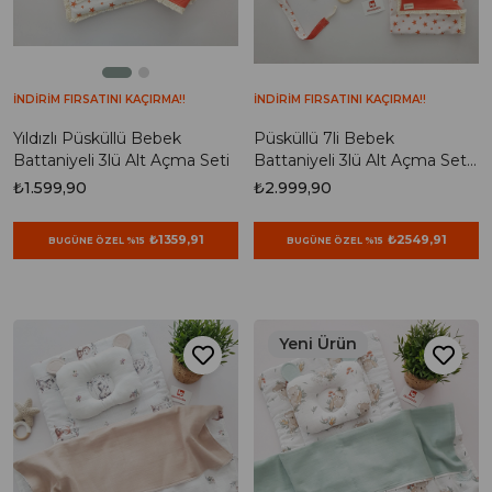
İNDİRİM FIRSATINI KAÇIRMA!!
İNDİRİM FIRSATINI KAÇIRMA!!
Yıldızlı Püsküllü Bebek
Püsküllü 7li Bebek
Battaniyeli 3lü Alt Açma Seti
Battaniyeli 3lü Alt Açma Seti ,
Puset Örtüsü , Önlük Seti
₺1.599,90
₺2.999,90
₺1359,91
₺2549,91
BUGÜNE ÖZEL %15
BUGÜNE ÖZEL %15
Yeni Ürün