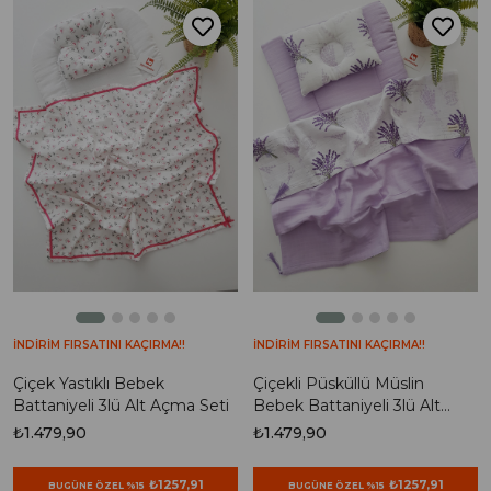
İNDİRİM FIRSATINI KAÇIRMA!!
İNDİRİM FIRSATINI KAÇIRMA!!
Çiçek Yastıklı Bebek
Çiçekli Püsküllü Müslin
Battaniyeli 3lü Alt Açma Seti
Bebek Battaniyeli 3lü Alt
Açma Seti
₺1.479,90
₺1.479,90
₺1257,91
₺1257,91
BUGÜNE ÖZEL %15
BUGÜNE ÖZEL %15