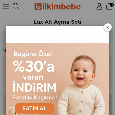
0
Lüx Alt Açma Seti
×
Sıralama
Filtreleme
Lüx Alt Açma Seti
Kategorinin En Popüler
Ürünleri