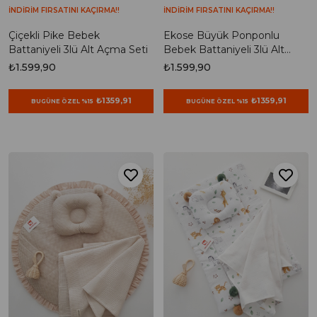
İNDİRİM FIRSATINI KAÇIRMA!!
İNDİRİM FIRSATINI KAÇIRMA!!
Çiçekli Pike Bebek
Ekose Büyük Ponponlu
Battaniyeli 3lü Alt Açma Seti
Bebek Battaniyeli 3lü Alt
Açma Seti
₺1.599,90
₺1.599,90
₺1359,91
₺1359,91
BUGÜNE ÖZEL %15
BUGÜNE ÖZEL %15