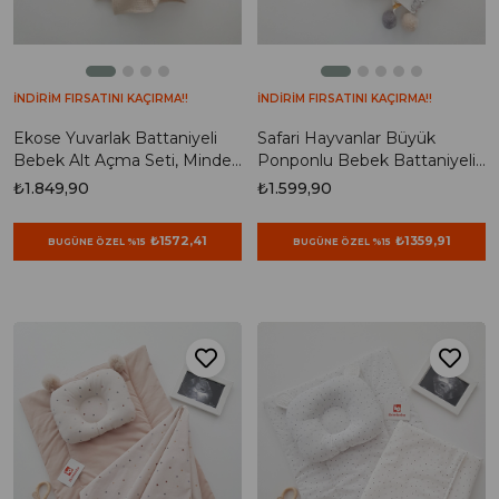
İNDİRİM FIRSATINI KAÇIRMA!!
İNDİRİM FIRSATINI KAÇIRMA!!
Ekose Yuvarlak Battaniyeli
Safari Hayvanlar Büyük
Bebek Alt Açma Seti, Minderi
Ponponlu Bebek Battaniyeli
,Matı, Kafa Yastığı, Yenidoğan,
3lü Alt Açma Seti
₺1.849,90
₺1.599,90
Oyun halısı
₺1572,41
₺1359,91
BUGÜNE ÖZEL %15
BUGÜNE ÖZEL %15