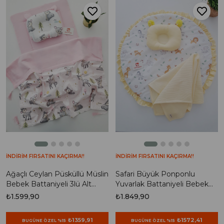
İNDİRİM FIRSATINI KAÇIRMA!!
İNDİRİM FIRSATINI KAÇIRMA!!
Ağaçlı Ceylan Püsküllü Müslin
Safari Büyük Ponponlu
Bebek Battaniyeli 3lü Alt
Yuvarlak Battaniyeli Bebek
Açma Seti
Alt Açma Seti, Minderi ,Matı,
₺1.599,90
₺1.849,90
Kafa Yastığı, Yenidoğan,
Oyun halısı
₺1359,91
₺1572,41
BUGÜNE ÖZEL %15
BUGÜNE ÖZEL %15