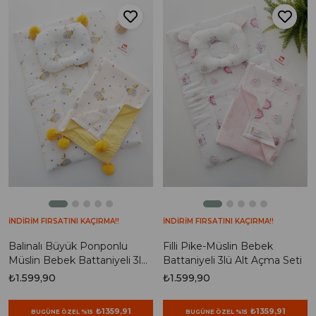
İNDİRİM FIRSATINI KAÇIRMA!!
İNDİRİM FIRSATINI KAÇIRMA!!
Balinalı Büyük Ponponlu
Filli Pike-Müslin Bebek
Müslin Bebek Battaniyeli 3lü
Battaniyeli 3lü Alt Açma Seti
Alt Açma Seti
₺1.599,90
₺1.599,90
₺1359,91
₺1359,91
BUGÜNE ÖZEL %15
BUGÜNE ÖZEL %15