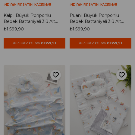
İNDİRİM FIRSATINI KAÇIRMA!!
İNDİRİM FIRSATINI KAÇIRMA!!
Kalpli Büyük Ponponlu
Puanlı Büyük Ponponlu
Bebek Battaniyeli 3lü Alt
Bebek Battaniyeli 3lü Alt
Açma Seti
Açma Seti
₺1.599,90
₺1.599,90
₺1359,91
₺1359,91
BUGÜNE ÖZEL %15
BUGÜNE ÖZEL %15