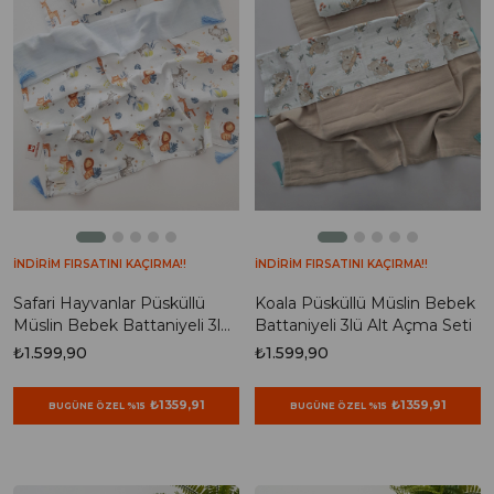
İNDİRİM FIRSATINI KAÇIRMA!!
İNDİRİM FIRSATINI KAÇIRMA!!
Safari Hayvanlar Püsküllü
Koala Püsküllü Müslin Bebek
Müslin Bebek Battaniyeli 3lü
Battaniyeli 3lü Alt Açma Seti
Alt Açma Seti
₺1.599,90
₺1.599,90
₺1359,91
₺1359,91
BUGÜNE ÖZEL %15
BUGÜNE ÖZEL %15