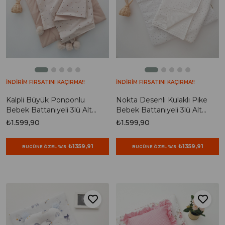
İNDİRİM FIRSATINI KAÇIRMA!!
İNDİRİM FIRSATINI KAÇIRMA!!
Kalpli Büyük Ponponlu
Nokta Desenli Kulaklı Pike
Bebek Battaniyeli 3lü Alt
Bebek Battaniyeli 3lü Alt
Açma Seti
Açma Seti
₺1.599,90
₺1.599,90
₺1359,91
₺1359,91
BUGÜNE ÖZEL %15
BUGÜNE ÖZEL %15