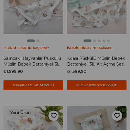
İNDİRİM FIRSATINI KAÇIRMA!!
İNDİRİM FIRSATINI KAÇIRMA!!
Salıncaklı Hayvanlar Püsküllü
Koala Püsküllü Müslin Bebek
Müslin Bebek Battaniyeli 3lü
Battaniyeli 3lü Alt Açma Seti
Alt Açma Seti
₺1.599,90
₺1.599,90
₺1359,91
₺1359,91
BUGÜNE ÖZEL %15
BUGÜNE ÖZEL %15
Yeni Ürün