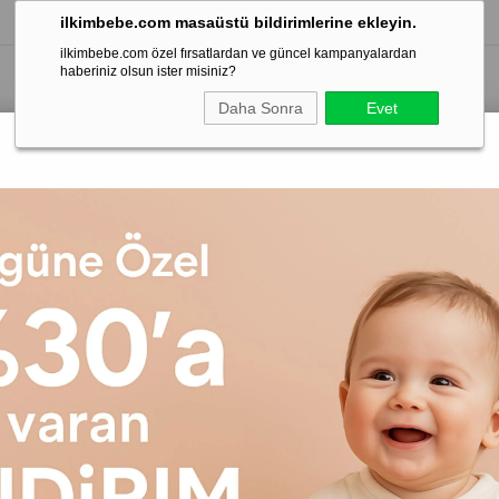
ilkimbebe.com masaüstü bildirimlerine ekleyin.
ilkimbebe.com özel fırsatlardan ve güncel kampanyalardan
haberiniz olsun ister misiniz?
Daha Sonra
Evet
Hastane Çıkışı
Bebe
Tulum &
Battaniye
Setleri
Giyim
Slopet
ü
Emzirme Önlüğü
Kategorinin En Popüler