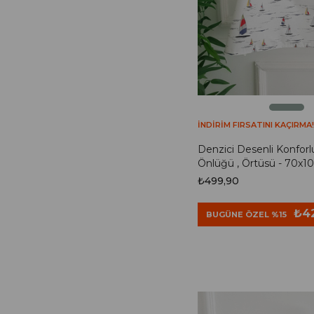
İNDİRİM FIRSATINI KAÇIRMA!
Denzici Desenli Konfor
Önlüğü , Örtüsü - 70x
₺499,90
₺4
BUGÜNE ÖZEL %15