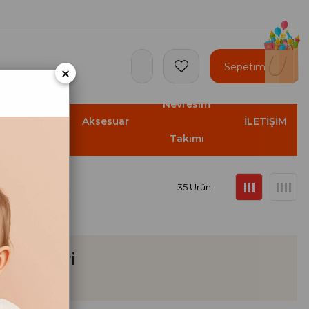
Sepetim
×
Nevresim
Banyo
Aksesuar
İLETİŞİM
Takımı
35 Ürün
 Ürünleri