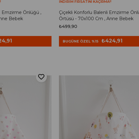
!
İNDİRİM FIRSATINI KAÇIRMA!!
li Emzirme Önlüğü ,
Çiçekli Konforlu Balenli Emzirme Önl
Anne Bebek
Örtüsü - 70x100 Cm , Anne Bebek
₺499,90
24,91
₺424,91
BUGÜNE ÖZEL %15