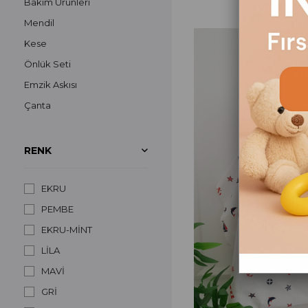
Bakım Ürünleri
Mendil
Kese
Önlük Seti
Emzik Askısı
Çanta
Omuz Bezi
RENK
EKRU
PEMBE
EKRU-MİNT
LİLA
MAVİ
GRİ