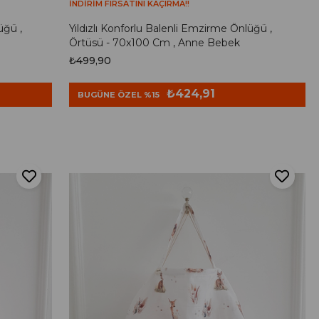
İNDİRİM FIRSATINI KAÇIRMA!!
üğü ,
Yıldızlı Konforlu Balenli Emzirme Önlüğü ,
Örtüsü - 70x100 Cm , Anne Bebek
₺499,90
₺424,91
BUGÜNE ÖZEL %15