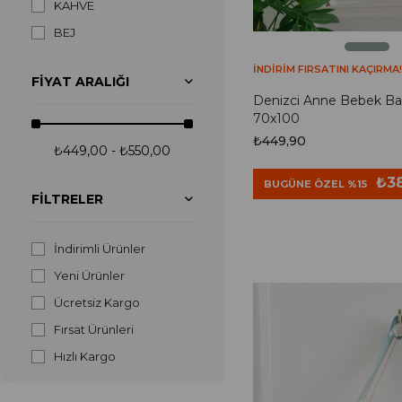
KAHVE
BEJ
İNDİRİM FIRSATINI KAÇIRMA!
FIYAT ARALIĞI
Denizci Anne Bebek Ba
70x100
₺449,90
₺449,00 - ₺550,00
₺38
BUGÜNE ÖZEL %15
FILTRELER
İndirimli Ürünler
Yeni Ürünler
Ücretsiz Kargo
Fırsat Ürünleri
Hızlı Kargo