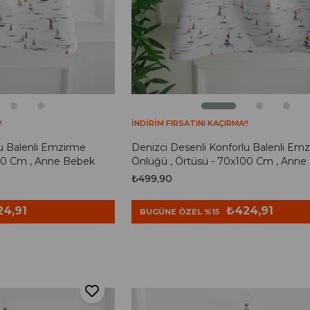
!
İNDİRİM FIRSATINI KAÇIRMA!!
lu Balenli Emzirme
Denizci Desenli Konforlu Balenli Em
100 Cm , Anne Bebek
Önlüğü , Örtüsü - 70x100 Cm , Anne
₺499,90
24,91
₺424,91
BUGÜNE ÖZEL %15