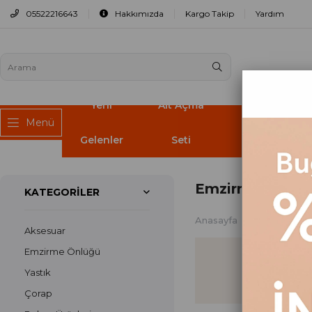
05522216643
Hakkımızda
Kargo Takip
Yardım
Yeni
Alt Açma
Puset
Menü
Gelenler
Seti
Örtüsü
Emzirme Önlüğ
KATEGORILER
Anasayfa
Aksesuar
Aksesuar
Emzirme Önlüğü
Yastık
Çorap