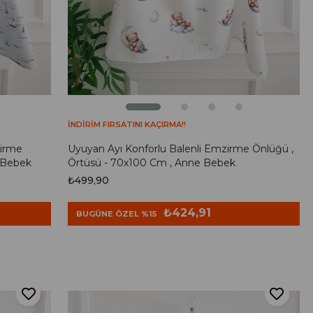
İNDİRİM FIRSATINI KAÇIRMA!!
zirme
Uyuyan Ayı Konforlu Balenli Emzirme Önlüğü ,
 Bebek
Örtüsü - 70x100 Cm , Anne Bebek
₺499,90
₺424,91
BUGÜNE ÖZEL %15