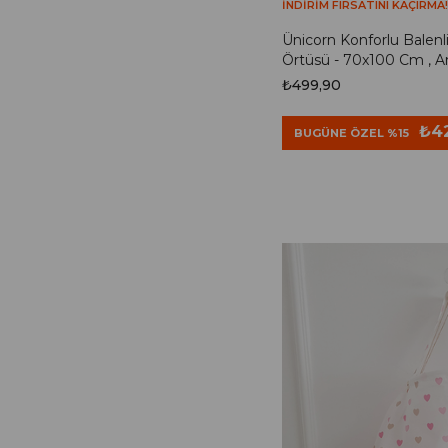
İNDİRİM FIRSATINI KAÇIRMA!
Ünicorn Konforlu Balen
Örtüsü - 70x100 Cm , 
₺499,90
₺4
BUGÜNE ÖZEL %15