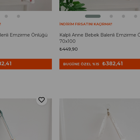
!
İNDİRİM FIRSATINI KAÇIRMA!!
lenli Emzirme Önlüğü
Kalpli Anne Bebek Balenli Emzirme 
70x100
₺449,90
2,41
₺382,41
BUGÜNE ÖZEL %15