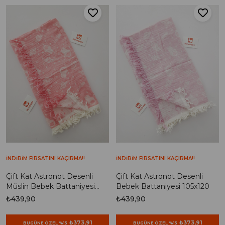
İNDİRİM FIRSATINI KAÇIRMA!!
İNDİRİM FIRSATINI KAÇIRMA!!
Çift Kat Astronot Desenli
Çift Kat Astronot Desenli
Müslin Bebek Battaniyesi
Bebek Battaniyesi 105x120
105x120
₺439,90
₺439,90
₺373,91
₺373,91
BUGÜNE ÖZEL %15
BUGÜNE ÖZEL %15