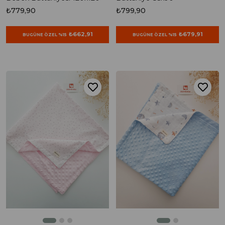
₺779,90
₺799,90
₺662,91
₺679,91
BUGÜNE ÖZEL %15
BUGÜNE ÖZEL %15