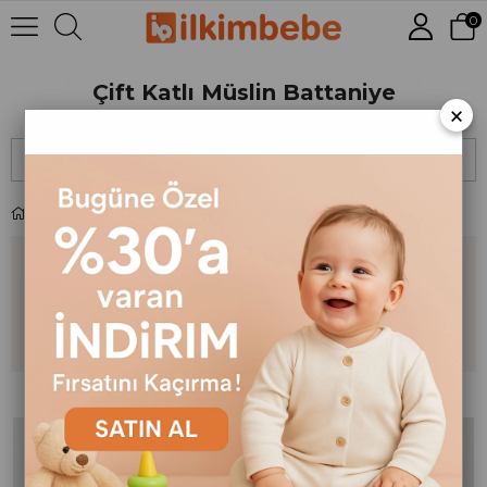
0
Çift Katlı Müslin Battaniye
×
Sıralama
Filtreleme
Çift Katlı Müslin Battaniye
Kategorinin En Popüler
Ürünleri