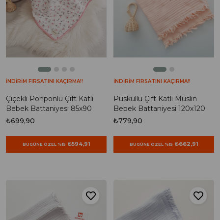
İNDİRİM FIRSATINI KAÇIRMA!!
İNDİRİM FIRSATINI KAÇIRMA!!
Çiçekli Ponponlu Çift Katlı
Püsküllü Çift Katlı Müslin
Bebek Battaniyesi 85x90
Bebek Battaniyesi 120x120
₺699,90
₺779,90
₺594,91
₺662,91
BUGÜNE ÖZEL %15
BUGÜNE ÖZEL %15