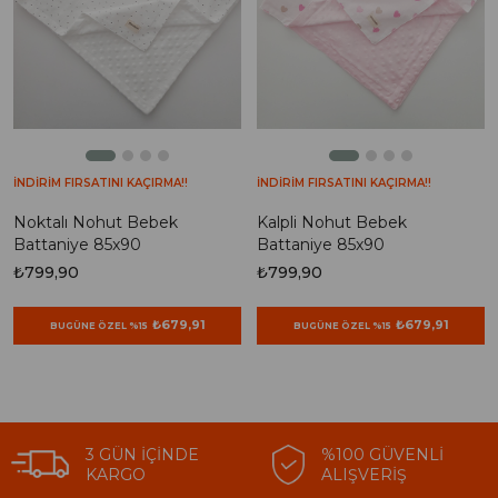
İNDİRİM FIRSATINI KAÇIRMA!!
İNDİRİM FIRSATINI KAÇIRMA!!
Noktalı Nohut Bebek
Kalpli Nohut Bebek
Battaniye 85x90
Battaniye 85x90
₺799,90
₺799,90
₺679,91
₺679,91
BUGÜNE ÖZEL %15
BUGÜNE ÖZEL %15
3 GÜN İÇINDE
%100 GÜVENLI
KARGO
ALIŞVERIŞ