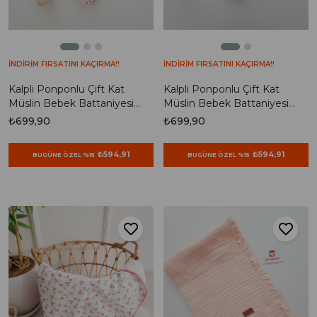
İNDİRİM FIRSATINI KAÇIRMA!!
İNDİRİM FIRSATINI KAÇIRMA!!
Kalpli Ponponlu Çift Kat
Kalpli Ponponlu Çift Kat
Müslin Bebek Battaniyesi
Müslin Bebek Battaniyesi
85x90
85x90
₺699,90
₺699,90
₺594,91
₺594,91
BUGÜNE ÖZEL %15
BUGÜNE ÖZEL %15