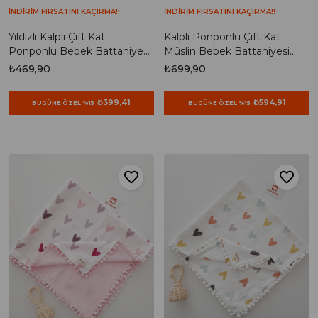
İNDİRİM FIRSATINI KAÇIRMA!!
İNDİRİM FIRSATINI KAÇIRMA!!
Yıldızlı Kalpli Çift Kat
Kalpli Ponponlu Çift Kat
Ponponlu Bebek Battaniyesi
Müslin Bebek Battaniyesi
85x90
85x90
₺469,90
₺699,90
₺399,41
₺594,91
BUGÜNE ÖZEL %15
BUGÜNE ÖZEL %15