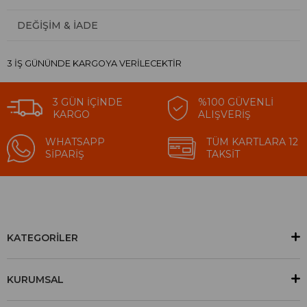
DEĞIŞIM & İADE
3 İŞ GÜNÜNDE KARGOYA VERİLECEKTİR
3 GÜN İÇINDE
%100 GÜVENLI
KARGO
ALIŞVERIŞ
WHATSAPP
TÜM KARTLARA 12
SIPARIŞ
TAKSIT
KATEGORİLER
KURUMSAL