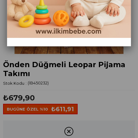
Önden Düğmeli Leopar Pijama
Takımı
Stok Kodu
(İB450232)
₺679,90
₺611,91
BUGÜNE ÖZEL %10