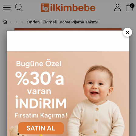
0
Önden Düğmeli Leopar Pijama Takımı
×
›