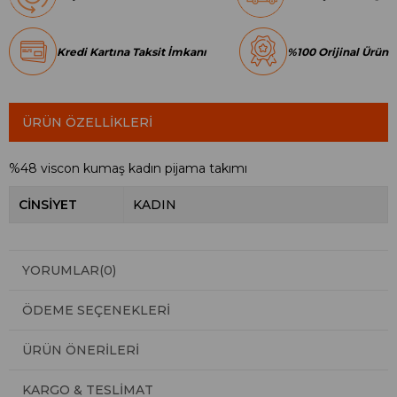
Kredi Kartına Taksit İmkanı
%100 Orijinal Ürün
ÜRÜN ÖZELLIKLERI
%48 viscon kumaş kadın pijama takımı
CİNSİYET
KADIN
YORUMLAR
(0)
ÖDEME SEÇENEKLERI
ÜRÜN ÖNERILERI
KARGO & TESLIMAT