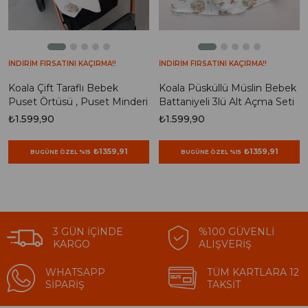
İNDİRİM FIRSATINI KAÇIRMA!!
İNDİRİM FIRSATINI KAÇIRMA!!
Koala Çift Taraflı Bebek
Koala Püsküllü Müslin Bebek
Puset Örtüsü , Puset Minderi
Battaniyeli 3lü Alt Açma Seti
₺1.599,90
₺1.599,90
₺1359,91
₺1359,91
BUGÜNE ÖZEL %15
BUGÜNE ÖZEL %15
3 GÜN İÇINDE
%100 GÜVENLI
KARGO
ALIŞVERIŞ
WHATSAPP
TÜM KARTLARA 12
SIPARIŞ
TAKSIT