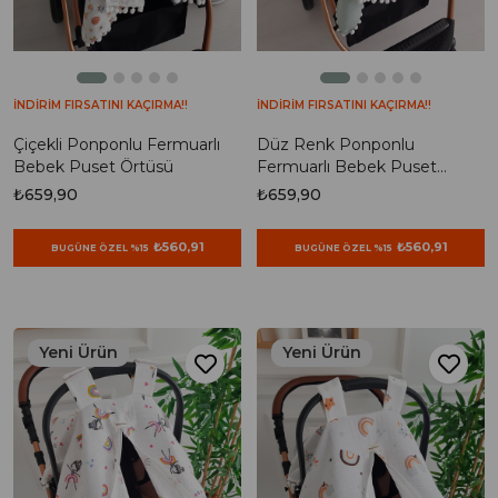
İNDİRİM FIRSATINI KAÇIRMA!!
İNDİRİM FIRSATINI KAÇIRMA!!
Çiçekli Ponponlu Fermuarlı
Düz Renk Ponponlu
Bebek Puset Örtüsü
Fermuarlı Bebek Puset
Örtüsü
₺659,90
₺659,90
₺560,91
₺560,91
BUGÜNE ÖZEL %15
BUGÜNE ÖZEL %15
Yeni Ürün
Yeni Ürün