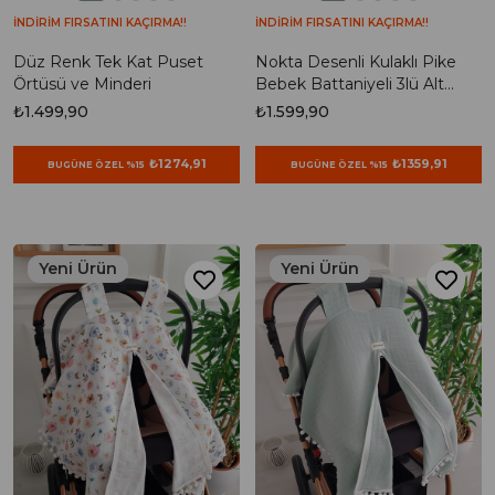
İNDİRİM FIRSATINI KAÇIRMA!!
İNDİRİM FIRSATINI KAÇIRMA!!
Düz Renk Tek Kat Puset
Nokta Desenli Kulaklı Pike
Örtüsü ve Minderi
Bebek Battaniyeli 3lü Alt
Açma Seti
₺1.499,90
₺1.599,90
₺1274,91
₺1359,91
BUGÜNE ÖZEL %15
BUGÜNE ÖZEL %15
Yeni Ürün
Yeni Ürün