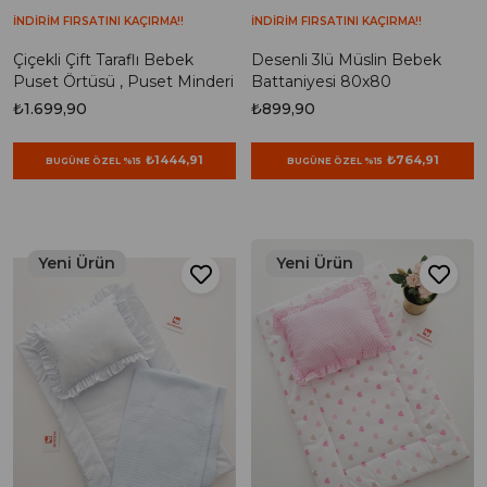
İNDİRİM FIRSATINI KAÇIRMA!!
İNDİRİM FIRSATINI KAÇIRMA!!
Çiçekli Çift Taraflı Bebek
Desenli 3lü Müslin Bebek
Puset Örtüsü , Puset Minderi
Battaniyesi 80x80
₺1.699,90
₺899,90
₺1444,91
₺764,91
BUGÜNE ÖZEL %15
BUGÜNE ÖZEL %15
Yeni Ürün
Yeni Ürün