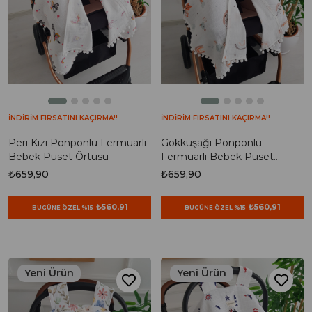
İNDİRİM FIRSATINI KAÇIRMA!!
İNDİRİM FIRSATINI KAÇIRMA!!
Peri Kızı Ponponlu Fermuarlı
Gökkuşağı Ponponlu
Bebek Puset Örtüsü
Fermuarlı Bebek Puset
Örtüsü
₺659,90
₺659,90
₺560,91
₺560,91
BUGÜNE ÖZEL %15
BUGÜNE ÖZEL %15
Yeni Ürün
Yeni Ürün