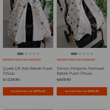
İNDİRİM FIRSATINI KAÇIRMA!!
İNDİRİM FIRSATINI KAÇIRMA!!
Çiçekli Çift Katlı Bebek Puset
Denizci Ponponlu Fermuarlı
Örtüsü
Bebek Puset Örtüsü
₺1.029,90
₺659,90
₺875,42
₺560,91
BUGÜNE ÖZEL %15
BUGÜNE ÖZEL %15