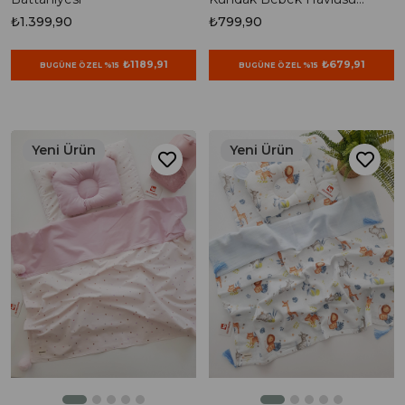
80x80
₺1.399,90
₺799,90
₺1189,91
₺679,91
BUGÜNE ÖZEL %15
BUGÜNE ÖZEL %15
Yeni Ürün
Yeni Ürün