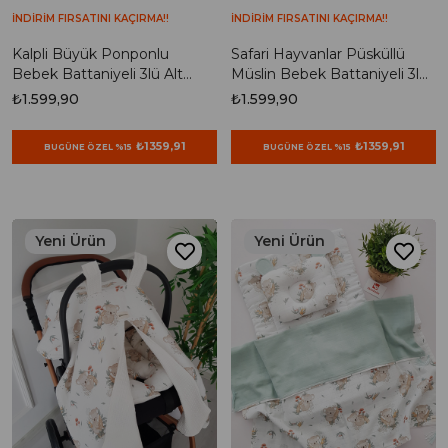
İNDİRİM FIRSATINI KAÇIRMA!!
İNDİRİM FIRSATINI KAÇIRMA!!
Kalpli Büyük Ponponlu
Safari Hayvanlar Püsküllü
Bebek Battaniyeli 3lü Alt
Müslin Bebek Battaniyeli 3lü
Açma Seti
Alt Açma Seti
₺1.599,90
₺1.599,90
₺1359,91
₺1359,91
BUGÜNE ÖZEL %15
BUGÜNE ÖZEL %15
Yeni Ürün
Yeni Ürün