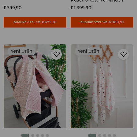
Puset Örtüsü ve Minderi
₺799,90
₺1.399,90
₺679,91
₺1189,91
BUGÜNE ÖZEL %15
BUGÜNE ÖZEL %15
Yeni Ürün
Yeni Ürün