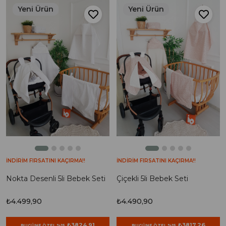
Yeni Ürün
Yeni Ürün
İNDİRİM FIRSATINI KAÇIRMA!!
İNDİRİM FIRSATINI KAÇIRMA!!
Nokta Desenli 5li Bebek Seti
Çiçekli 5li Bebek Seti
₺4.499,90
₺4.490,90
₺3824,91
₺3817,26
BUGÜNE ÖZEL %15
BUGÜNE ÖZEL %15