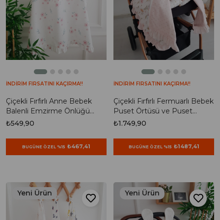
İNDİRİM FIRSATINI KAÇIRMA!!
İNDİRİM FIRSATINI KAÇIRMA!!
Çiçekli Fırfırlı Anne Bebek
Çiçekli Fırfırlı Fermuarlı Bebek
Balenli Emzirme Önlüğü
Puset Örtüsü ve Puset
70x100
Minderi
₺549,90
₺1.749,90
₺467,41
₺1487,41
BUGÜNE ÖZEL %15
BUGÜNE ÖZEL %15
Yeni Ürün
Yeni Ürün