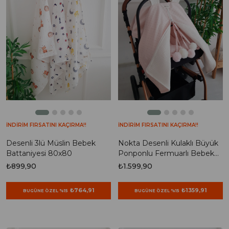
İNDİRİM FIRSATINI KAÇIRMA!!
İNDİRİM FIRSATINI KAÇIRMA!!
Desenli 3lü Müslin Bebek
Nokta Desenli Kulaklı Büyük
Battaniyesi 80x80
Ponponlu Fermuarlı Bebek
Puset Örtüsü ve Puset
₺899,90
₺1.599,90
Minderi
₺764,91
₺1359,91
BUGÜNE ÖZEL %15
BUGÜNE ÖZEL %15